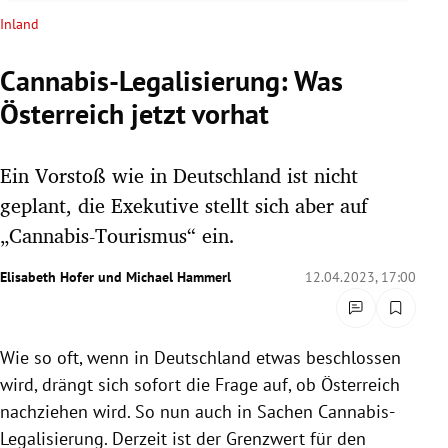
rreich Untermenü
Inland
rt Untermenü
Cannabis-Legalisierung: Was
Österreich jetzt vorhat
schaft Untermenü
s Untermenü
Ein Vorstoß wie in Deutschland ist nicht
geplant, die Exekutive stellt sich aber auf
zeit Untermenü
„Cannabis-Tourismus“ ein.
undheit Untermenü
Elisabeth Hofer
und
Michael Hammerl
12.04.2023, 17:00
tur Untermenü
Wie so oft, wenn in Deutschland etwas beschlossen
nung Untermenü
wird, drängt sich sofort die Frage auf, ob Österreich
lität Untermenü
nachziehen wird. So nun auch in Sachen Cannabis-
Legalisierung. Derzeit ist der Grenzwert für den