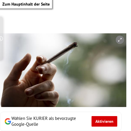
Zum Hauptinhalt der Seite
Copyright-Hinweis öffnen/schließen
Wählen Sie KURIER als bevorzugte
Aktivieren
tik Untermenü
Google-Quelle