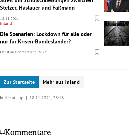
Streit um Schulschließungen zwischen
Stelzer, Haslauer und Faßmann
18.11.2021
Inland
Die Szenarien: Lockdown für alle oder
nur für Krisen-Bundesländer?
Christian Böhmer
18.11.2021
Zur Startseite
Mehr aus Inland
kurier.at, jup |
18.11.2021, 23:16
Kommentare