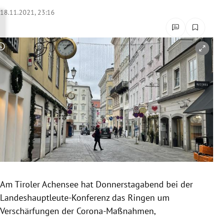
rreich Untermenü
18.11.2021, 23:16
rt Untermenü
Copyright-Hinweis öffnen/schließen
schaft Untermenü
s Untermenü
zeit Untermenü
undheit Untermenü
tur Untermenü
nung Untermenü
Am Tiroler Achensee hat Donnerstagabend bei der
Landeshauptleute-Konferenz das Ringen um
lität Untermenü
Verschärfungen der Corona-Maßnahmen,