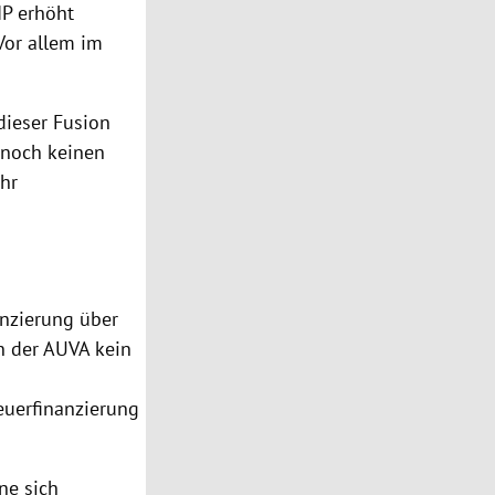
IP erhöht
 Vor allem im
dieser Fusion
 noch keinen
ehr
anzierung über
in der AUVA kein
teuerfinanzierung
nne sich