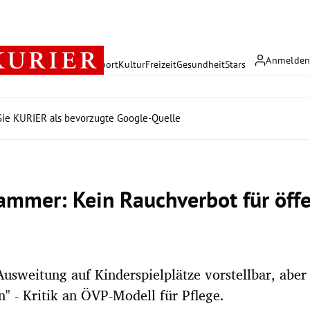
Anmelde
rreich
Politik
Wirtschaft
Sport
Kultur
Freizeit
Gesundheit
Stars
ie KURIER als bevorzugte Google-Quelle
ammer: Kein Rauchverbot für öffe
Ausweitung auf Kinderspielplätze vorstellbar, aber 
n" - Kritik an ÖVP-Modell für Pflege.