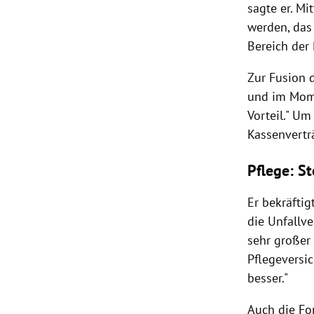
sagte er. Mi
werden, das
Bereich der
Zur Fusion 
und im Mome
Vorteil." Um
Kassenvertr
Pflege: S
Er bekräfti
die Unfallve
sehr großer 
Pflegeversic
besser."
Auch die Fo