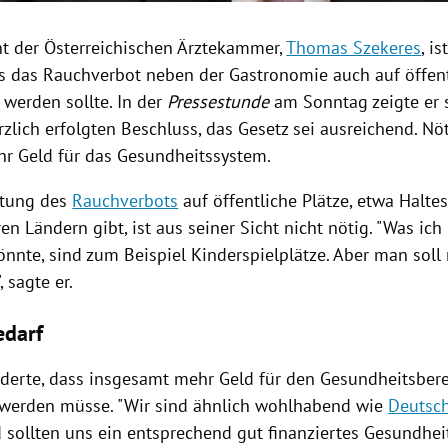
nt der Österreichischen
Ärztekammer
,
Thomas Szekeres
, i
ss das
Rauchverbot
neben der
Gastronomie
auch auf öffent
 werden sollte. In der
Pressestunde
am Sonntag zeigte er s
zlich erfolgten Beschluss, das Gesetz sei ausreichend. Nö
hr Geld für das Gesundheitssystem.
tung
des
Rauchverbots
auf öffentliche Plätze, etwa Haltes
en Ländern gibt, ist aus seiner Sicht nicht nötig. "Was ich
könnte, sind zum Beispiel
Kinderspielplätze
. Aber man soll 
, sagte er.
edarf
derte, dass insgesamt mehr Geld für den Gesundheitsbere
erden müsse. "Wir sind ähnlich wohlhabend wie
Deutsc
sollten uns ein entsprechend gut finanziertes Gesundheit