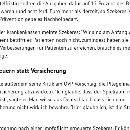
ttelfristig sollten die Ausgaben dafür auf 12 Prozent des B
 wären rund acht Mrd. Euro mehr als derzeit, so
Szekeres
.
 Prävention gebe es Nachholbedarf.
der Krankenkassen meinte
Szekeres
: "Wir sind am Anfang 
nt betrifft es Patienten noch nicht, zumindest haben sie
 Verbesserungen für Patienten zu erreichen, brauche es m
äge.
teuern statt Versicherung
gte außerdem seine Kritik am ÖVP-Vorschlag, die Pflegefin
rsicherung abzuwickeln. "Ich glaube, dass der Spielraum 
ist", sagte er. Man wisse aus
Deutschland
, dass sich eine
herung nicht wirklich bewähre. "Hier glaube ich, ist die S
rderung nach einer Impfpflicht erneuerte
Szekeres
. Er kö