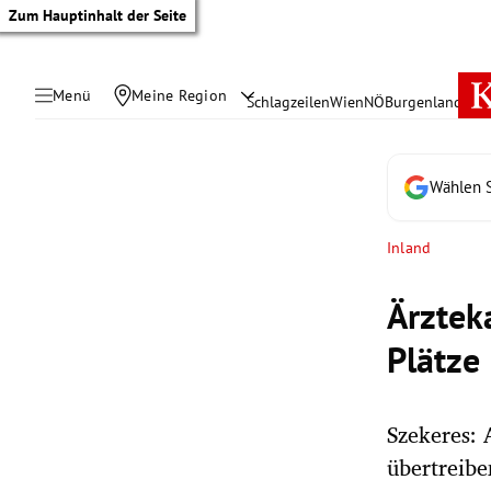
Zum Hauptinhalt der Seite
Menü
Meine Region
Schlagzeilen
Wien
NÖ
Burgenland
Öste
Wählen S
Inland
Ärztek
Plätze
Szekeres: 
tik Untermenü
übertreibe
rreich Untermenü