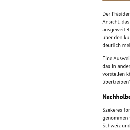
Der Präside
Ansicht, da
ausgeweitet
über den kür
deutlich me
Eine
Auswei
das in ander
vorstellen 
übertreiben"
Nachholb
Szekeres
for
genommen w
Schweiz
und 