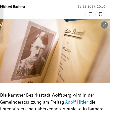
rreich Untermenü
Michael Bachner
18.12.2019, 15:35
rt Untermenü
Copyright-Hinweis öffnen/schließen
schaft Untermenü
s Untermenü
zeit Untermenü
undheit Untermenü
tur Untermenü
nung Untermenü
Die Kärntner Bezirksstadt
Wolfsberg
wird in der
Gemeinderatssitzung
am Freitag
Adolf Hitler
die
lität Untermenü
Ehrenbürgerschaft
aberkennen. Amtsleiterin
Barbara