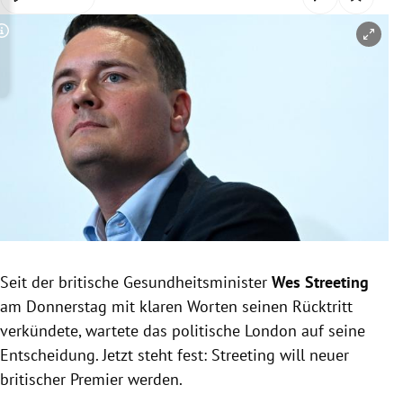
rreich Untermenü
Copyright-Hinweis öffnen/schließen
rt Untermenü
schaft Untermenü
s Untermenü
zeit Untermenü
undheit Untermenü
tur Untermenü
Seit der britische Gesundheitsminister
Wes Streeting
am Donnerstag mit klaren Worten seinen Rücktritt
nung Untermenü
verkündete, wartete das politische London auf seine
Entscheidung. Jetzt steht fest: Streeting will neuer
lität Untermenü
britischer Premier werden.