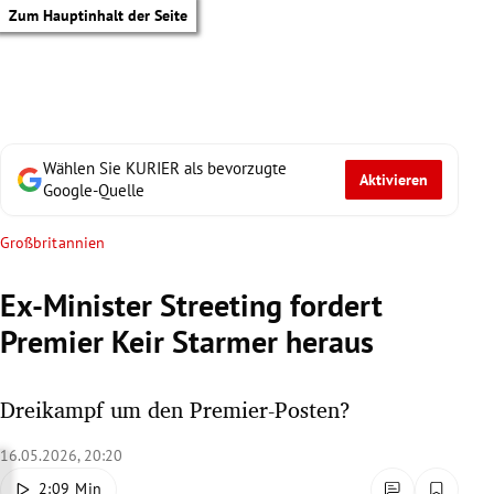
Zum Hauptinhalt der Seite
Wählen Sie KURIER als bevorzugte
Aktivieren
Google-Quelle
Großbritannien
Ex-Minister Streeting fordert
Premier Keir Starmer heraus
Dreikampf um den Premier-Posten?
16.05.2026, 20:20
tik Untermenü
2:09 Min