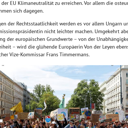
n der
EU
Klimaneutralität zu erreichen. Vor allem die oste
mmen sich dagegen.
gen der Rechtsstaatlichkeit werden es vor allem
Ungarn
un
ssionspräsidentin nicht leichter machen. Umgekehrt abe
ung der europäischen Grundwerte – von der Unabhängigkeit
reiheit – wird die glühende Europäerin Von der Leyen ebe
icher Vize-Kommissar
Frans Timmermans
.
Hinweis öffnen/schließen