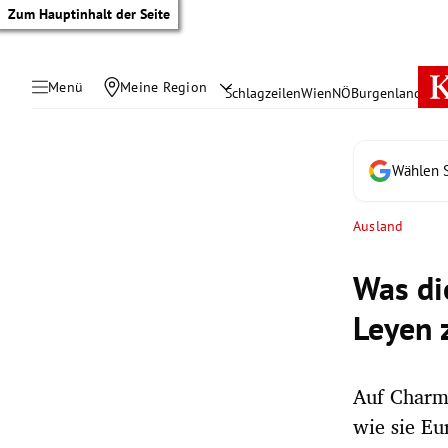
Zum Hauptinhalt der Seite
Menü
Meine Region
Schlagzeilen
Wien
NÖ
Burgenland
Öste
Wählen S
Ausland
Was di
Leyen 
Auf Charme
tik Untermenü
wie sie Eu
rreich Untermenü