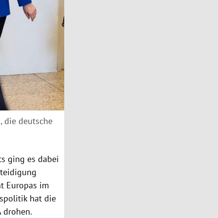
, die deutsche
ts ging es dabei
rteidigung
ht
Europas
im
politik hat die
A
drohen.