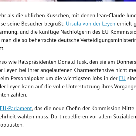
hr als die üblichen
Küsschen
, mit denen
Jean-Claude Jun
se seine Besucher begrüßt:
Ursula von der Leyen
erhielt 
armung, und die künftige Nachfolgerin des EU-Kommissi
e man die so beherrschte deutsche Verteidigungsministeri
ht.
so wie Ratspräsidenten
Donald Tusk
, den sie am Donners
r Leyen bei ihrer angelaufenen Charmeoffensive nicht m
beim Personalpoker um die wichtigsten Jobs in der
EU
sind
der Leyen
kann auf die volle Unterstützung ihres Vorgäng
nten zählen.
EU-Parlament
, das die neue Chefin der Kommission Mitte 
ehrheit wählen muss. Dort rebellieren vor allem Sozialde
opulisten.