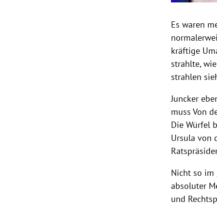
Es waren me
normalerwei
kräftige Um
strahlte, wi
strahlen sie
Juncker
eben
muss Von de
Die Würfel 
Ursula von 
Ratspräside
Nicht so im
absoluter M
und Rechtsp