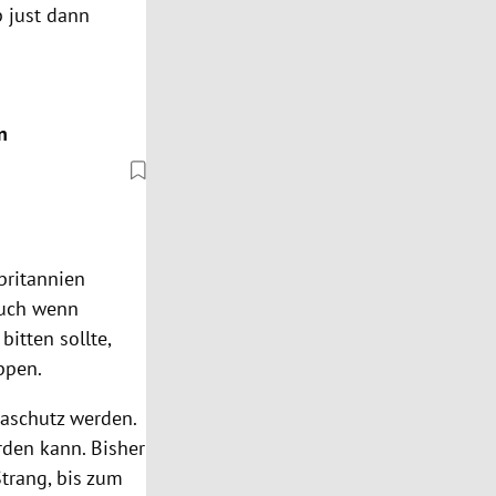
p
just dann
n
britannien
auch wenn
itten sollte,
ppen.
aschutz werden.
rden kann. Bisher
trang, bis zum