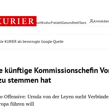
Anmelde
rreich
Politik
Wirtschaft
Sport
Kultur
Freizeit
Gesundheit
Stars
ie KURIER als bevorzugte Google-Quelle
e künftige Kommissionschefin Vo
zu stemmen hat
-Offensive: Ursula von der Leyen sucht Verbündet
ropa führen will