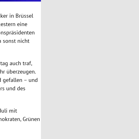
cker
in
Brüssel
gestern eine
onspräsidenten
n sonst nicht
tag auch traf,
ehr überzeugen.
 gefallen – und
ers und des
Juli mit
mokraten, Grünen