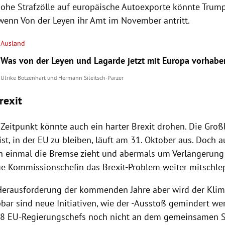
hohe Strafzölle auf europäische Autoexporte könnte
Trum
wenn Von der Leyen ihr Amt im November antritt.
Ausland
Was von der Leyen und Lagarde jetzt mit Europa vorhabe
Ulrike Botzenhart
und
Hermann Sileitsch-Parzer
rexit
Zeitpunkt könnte auch ein harter Brexit drohen. Die
Groß
st, in der
EU
zu bleiben, läuft am 31. Oktober aus. Doch 
 einmal die Bremse zieht und abermals um Verlängerung b
ue Kommissionschefin das Brexit-Problem weiter mitschle
Herausforderung der kommenden Jahre aber wird der Klim
bar sind neue Initiativen, wie der -Ausstoß gemindert we
28 EU-Regierungschefs noch nicht an dem gemeinsamen S