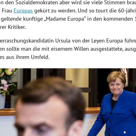
on den Sozialdemokraten aber wird sie viele Stimmen bra
n Frau
Europas
gekürt zu werden. Und so tourt die 60-jähri
rt geltende künftige „Madame
Europa
“ in den kommenden 
er Kritiker.
berraschungskandidatin
Ursula von der Leyen
Europa
führ
en sollte man die mit eisernem Willen ausgestattete, ausg
 es aus ihrem Umfeld.
Hinweis öffnen/schließen