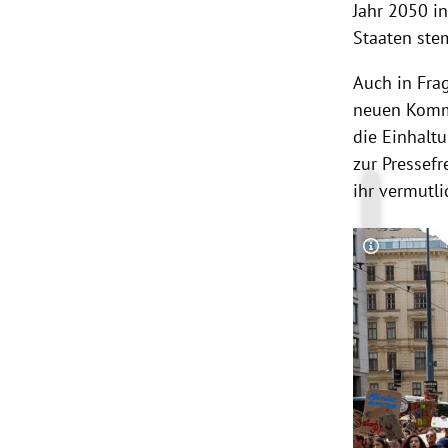
Jahr 2050 i
Staaten ste
Auch in Fra
neuen Kommi
die Einhalt
zur Pressef
ihr vermutl
Copyright-