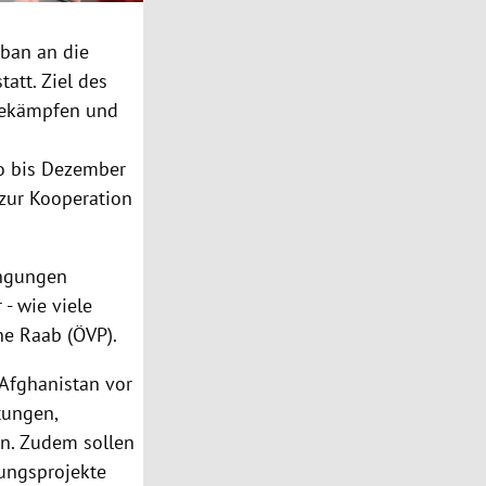
iban an die
att. Ziel des
 bekämpfen und
ro bis Dezember
 zur Kooperation
ingungen
- wie viele
ne Raab (ÖVP).
Afghanistan vor
tungen,
en. Zudem sollen
ungsprojekte