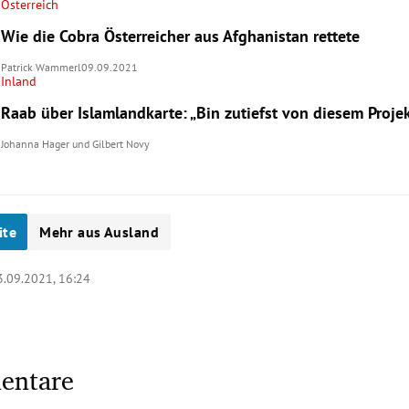
Österreich
Wie die Cobra Österreicher aus Afghanistan rettete
Patrick Wammerl
09.09.2021
Inland
Raab über Islamlandkarte: „Bin zutiefst von diesem Proje
Johanna Hager
und
Gilbert Novy
ite
Mehr aus Ausland
3.09.2021, 16:24
entare