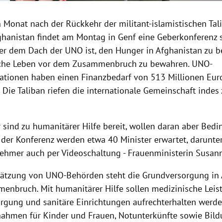
 Monat nach der Rückkehr der militant-islamistischen Tal
ghanistan findet am Montag in Genf eine Geberkonferenz st
ter dem Dach der UNO ist, den Hunger in Afghanistan zu
iche Leben vor dem Zusammenbruch zu bewahren. UNO-
sationen haben einen Finanzbedarf von 513 Millionen Eu
 Die Taliban riefen die internationale Gemeinschaft indes
r sind zu humanitärer Hilfe bereit, wollen daran aber Bed
der Konferenz werden etwa 40 Minister erwartet, darunter 
nehmer auch per Videoschaltung - Frauenministerin Susan
ätzung von UNO-Behörden steht die Grundversorgung in 
nbruch. Mit humanitärer Hilfe sollen medizinische Leis
rgung und sanitäre Einrichtungen aufrechterhalten werd
hmen für Kinder und Frauen, Notunterkünfte sowie Bild