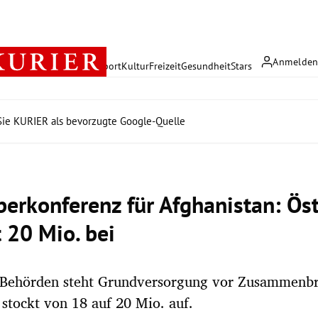
Anmelde
rreich
Politik
Wirtschaft
Sport
Kultur
Freizeit
Gesundheit
Stars
ie KURIER als bevorzugte Google-Quelle
erkonferenz für Afghanistan: Öst
 20 Mio. bei
Behörden steht Grundversorgung vor Zusammenbr
 stockt von 18 auf 20 Mio. auf.