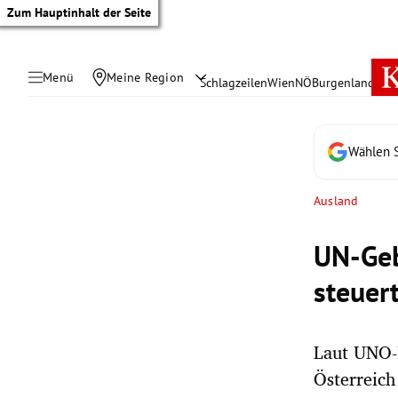
Zum Hauptinhalt der Seite
Menü
Meine Region
Schlagzeilen
Wien
NÖ
Burgenland
Öste
Wählen S
Ausland
UN-Geb
steuert
Laut UNO-
tik Untermenü
Österreich
rreich Untermenü