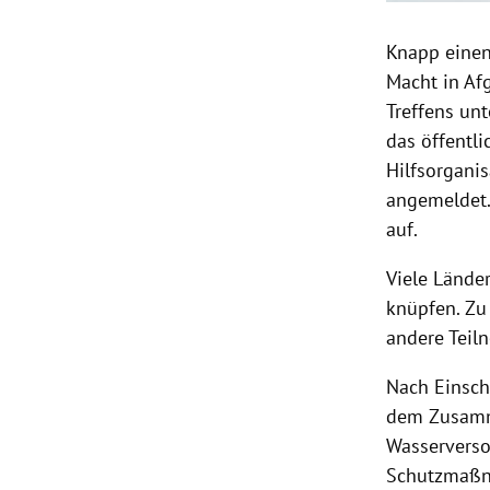
Knapp einen
Macht in Af
Treffens un
das öffentl
Hilfsorgani
angemeldet.
auf.
Viele Lände
knüpfen. Zu 
andere Teil
Nach Einsch
dem Zusamme
Wasserverso
Schutzmaßna