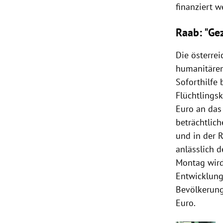
finanziert w
Raab: "Ge
Die österre
humanitären
Soforthilfe
Flüchtlings
Euro an das
beträchtlich
und in der 
anlässlich 
Montag wird 
Entwicklung
Bevölkerung
Euro.