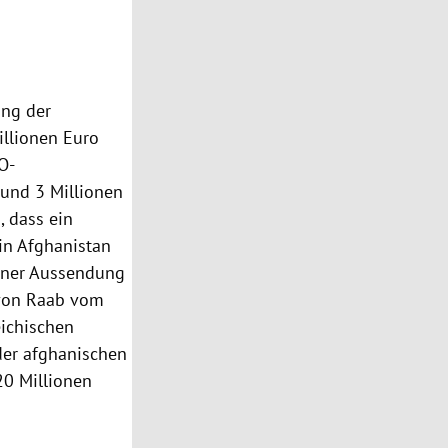
ung der
illionen Euro
O-
und 3 Millionen
 dass ein
 in Afghanistan
einer Aussendung
 von Raab vom
eichischen
der afghanischen
20 Millionen