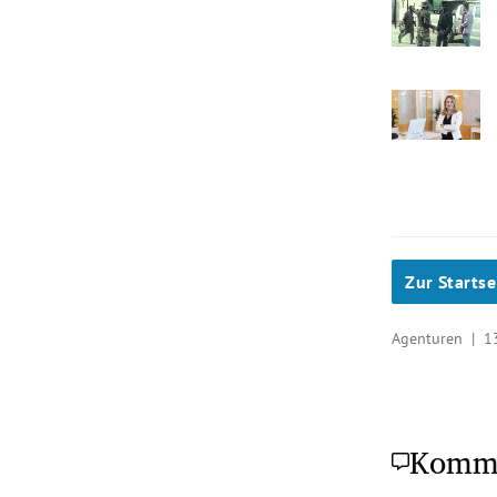
Zur Startse
Agenturen |
1
Komm