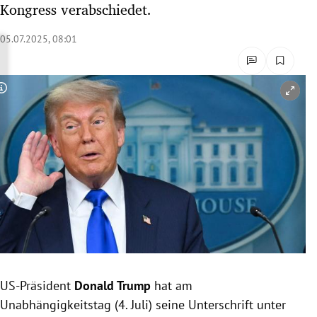
Kongress verabschiedet.
rreich Untermenü
05.07.2025, 08:01
rt Untermenü
schaft Untermenü
Copyright-Hinweis öffnen/schließen
s Untermenü
zeit Untermenü
undheit Untermenü
tur Untermenü
nung Untermenü
US-Präsident
Donald Trump
hat am
lität Untermenü
Unabhängigkeitstag (4. Juli) seine Unterschrift unter