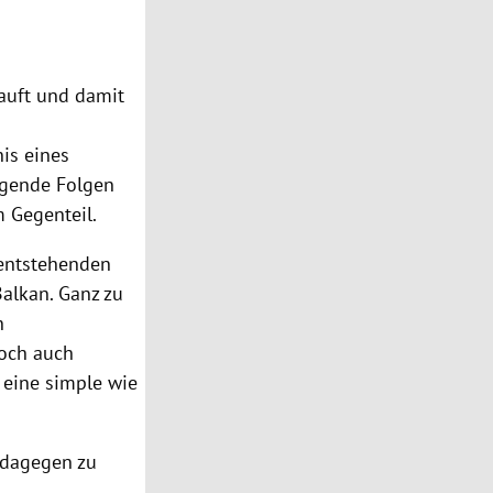
kauft und damit
nis eines
egende Folgen
m Gegenteil.
 entstehenden
alkan. Ganz zu
n
Doch auch
 eine simple wie
h dagegen zu