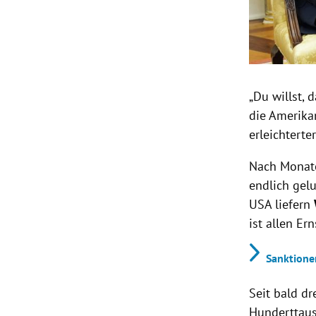
„Du willst, 
die Amerikan
erleichterte
Nach Monat
endlich gel
USA liefern
ist allen Er
Sanktione
Seit bald dr
Hunderttaus