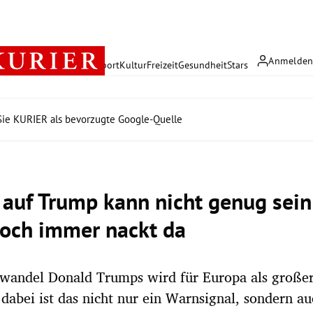
Anmelde
rreich
Politik
Wirtschaft
Sport
Kultur
Freizeit
Gesundheit
Stars
ie KURIER als bevorzugte Google-Quelle
 auf Trump kann nicht genug sein
noch immer nackt da
wandel Donald Trumps wird für Europa als großer
 dabei ist das nicht nur ein Warnsignal, sondern au