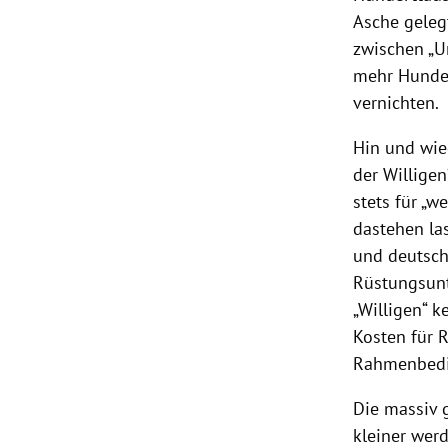
Asche gelegt
zwischen „U
mehr Hunder
vernichten.
Hin und wied
der Willigen
stets für „w
dastehen las
und deutsch
Rüstungsunt
„Willigen“ 
Kosten für 
Rahmenbedin
Die massiv 
kleiner wer