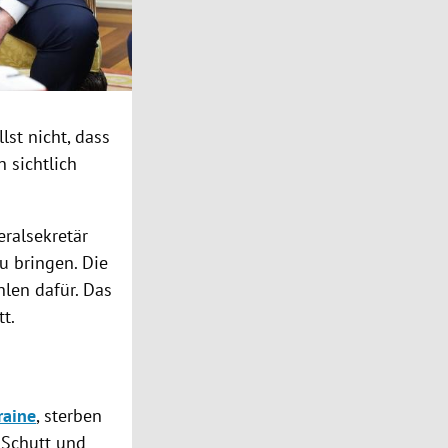
lst nicht, dass
 sichtlich
ralsekretär
u bringen. Die
hlen dafür. Das
tt.
raine
, sterben
 Schutt und