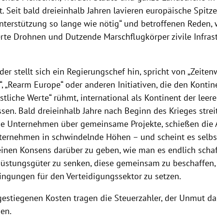
. Seit bald dreieinhalb Jahren lavieren europäische Spitze
nterstützung so lange wie nötig“ und betroffenen Reden,
te Drohnen und Dutzende Marschflugkörper zivile Infrast
er stellt sich ein Regierungschef hin, spricht von „Zeiten
“, „Rearm Europe“ oder anderen Initiativen, die den Kontine
estliche Werte“ rühmt, international als Kontinent der leer
sen. Bald dreieinhalb Jahre nach Beginn des Krieges strei
e Unternehmen über gemeinsame Projekte, schießen die 
ernehmen in schwindelnde Höhen – und scheint es selbs
keinen Konsens darüber zu geben, wie man es endlich schaf
Rüstungsgüter zu senken, diese gemeinsam zu beschaffen,
gungen für den Verteidigungssektor zu setzen.
gestiegenen Kosten tragen die Steuerzahler, der Unmut da
den.