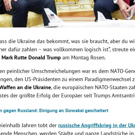
dass die Ukraine das bekommt, was sie braucht, aber du wil
er dafür zahlen – was vollkommen logisch ist“, streute ein
r
Mark Rutte Donald Trump
am Montag Rosen.
en peinlicher Umschmeichelungen war es dem NATO-Gene
ungen, den US-Präsidenten zu einem Paradigmenwechsel z
Waffen an die Ukraine
, die europäischen NATO-Staaten za
nstes der größte Erfolg der Europäer seit Trumps Amtsantri
n gegen Russland: Einigung an Slowakei gescheitert
eieinhalb Jahren tobt der
russische Angriffskrieg in der Uk
ende Menschen, werden Städte und ganze Landstriche in