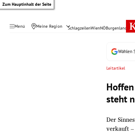
Zum Hauptinhalt der Seite
Menü
Meine Region
Schlagzeilen
Wien
NÖ
Burgenland
Öste
Wählen S
Leitartikel
Hoffen
steht 
Der Sinnes
tik Untermenü
verkauft –
rreich Untermenü