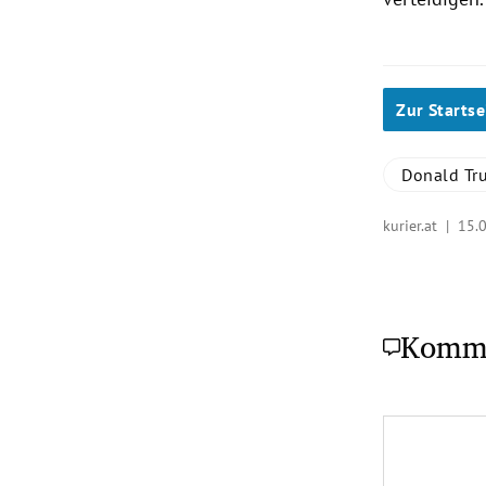
Zur Startse
Donald Tr
kurier.at |
15.0
Komm