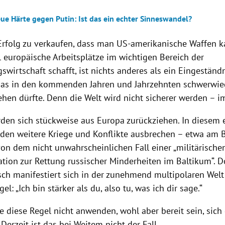
ue Härte gegen Putin: Ist das ein echter Sinneswandel?
s Erfolg zu verkaufen, dass man US-amerikanische Waffen 
l europäische Arbeitsplätze im wichtigen Bereich der
swirtschaft schafft, ist nichts anderes als ein Eingeständ
das in den kommenden Jahren und Jahrzehnten schwerwi
ehen dürfte. Denn die Welt wird nicht sicherer werden – i
den sich stückweise aus Europa zurückziehen. In diesem
en weitere Kriege und Konflikte ausbrechen – etwa am B
on dem nicht unwahrscheinlichen Fall einer „militärische
ation zur Rettung russischer Minderheiten im Baltikum“. 
sch manifestiert sich in der zunehmend multipolaren Welt
el: „Ich bin stärker als du, also tu, was ich dir sage.“
e diese Regel nicht anwenden, wohl aber bereit sein, sic
 Derzeit ist das bei Weitem nicht der Fall.