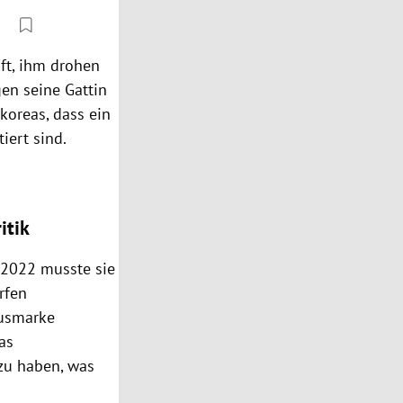
ft, ihm drohen
en seine Gattin
koreas, dass ein
iert sind.
itik
: 2022 musste sie
rfen
xusmarke
as
zu haben, was