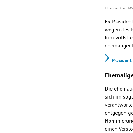
Johannes Arends
0
Ex-Präsiden
wegen des P
Kim vollstre
ehemaliger P
Präsident
Ehemalige 
Die ehemalig
sich im sog
verantworte
entgegen ge
Nominierung
einen Verst