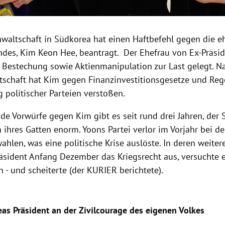
nwaltschaft in Südkorea hat einen Haftbefehl gegen die e
ndes, Kim Keon Hee, beantragt. Der Ehefrau von Ex-Präsi
 Bestechung sowie Aktienmanipulation zur Last gelegt. 
tschaft hat Kim gegen Finanzinvestitionsgesetze und Reg
 politischer Parteien verstoßen.
de Vorwürfe gegen Kim gibt es seit rund drei Jahren, der 
ihres Gatten enorm. Yoons Partei verlor im Vorjahr bei d
hlen, was eine politische Krise auslöste. In deren weitere
äsident Anfang Dezember das Kriegsrecht aus, versuchte 
h - und scheiterte (der KURIER berichtete).
as Präsident an der Zivilcourage des eigenen Volkes