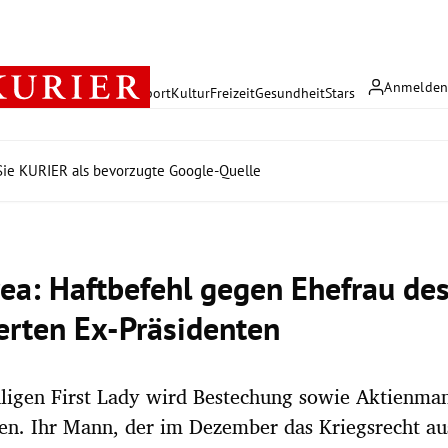
Anmelde
rreich
Politik
Wirtschaft
Sport
Kultur
Freizeit
Gesundheit
Stars
ie KURIER als bevorzugte Google-Quelle
ea: Haftbefehl gegen Ehefrau de
ierten Ex-Präsidenten
ligen First Lady wird Bestechung sowie Aktienman
en. Ihr Mann, der im Dezember das Kriegsrecht au