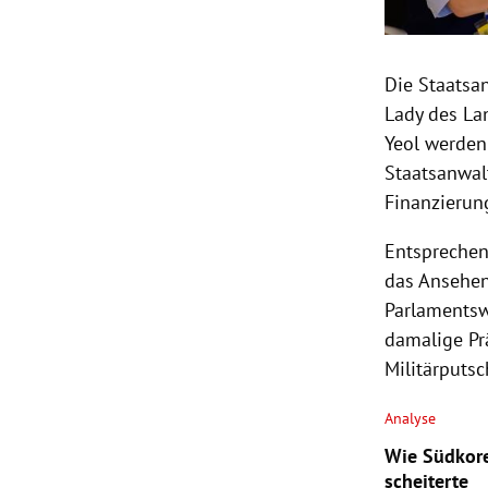
Die Staatsa
Lady des La
Yeol werden
Staatsanwal
Finanzierung
Entsprechen
das Ansehen 
Parlamentswa
damalige Pr
Militärputsc
Analyse
Wie Südkore
scheiterte