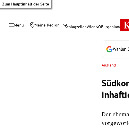
Zum Hauptinhalt der Seite
Menü
Meine Region
Schlagzeilen
Wien
NÖ
Burgenland
Öste
Wählen S
Ausland
Südkor
inhaft
Der ehema
tik Untermenü
vorgeworf
rreich Untermenü