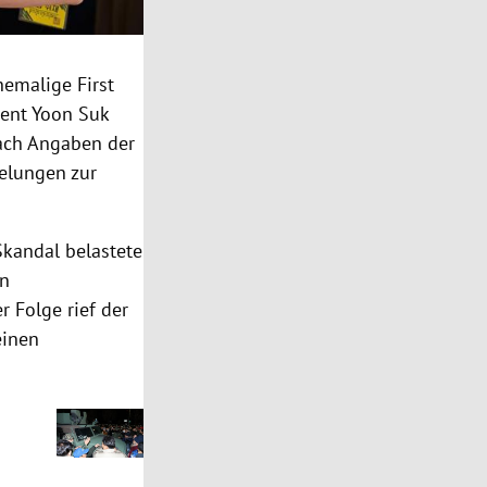
hemalige First
dent Yoon Suk
Nach Angaben der
elungen zur
Skandal belastete
en
r Folge rief der
einen