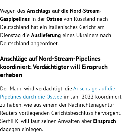
Ein italienisches Gericht hat die Auslieferung des
Wegen des
Ukrainers Serhii K. nach Deutschland wegen des
Anschlags auf die Nord-Stream-
Verdachts der Koordination der Nord-Stream-
Gaspipelines
in der
Ostsee
von Russland nach
Anschläge 2022 angeordnet.
Deutschland hat ein italienisches Gericht am
Serhii K., mutmaßlicher Ex-Agent des ukrainischen
Dienstag die
Auslieferung
eines Ukrainers nach
Geheimdienstes, bestreitet die Vorwürfe und will
Deutschland angeordnet.
gegen die Auslieferung Einspruch einlegen, die
Erfolgschancen gelten jedoch als gering.
Anschläge auf Nord-Stream-Pipelines
Die Ermittler werfen ihm vor, mit gefälschten
koordiniert: Verdächtigter will Einspruch
Ausweisen eine Segeljacht für den Anschlag
erheben
gechartert und möglicherweise auch Anschläge auf
russische Schiffe im Mittelmeer koordiniert zu
Der Mann wird verdächtigt, die
Anschläge auf die
haben.
Pipelines durch die Ostsee
im Jahr 2022 koordiniert
zu haben, wie aus einem der Nachrichtenagentur
Reuters vorliegenden Gerichtsbeschluss hervorgeht.
Serhii K. will laut seinen Anwälten aber
Einspruch
dagegen einlegen.