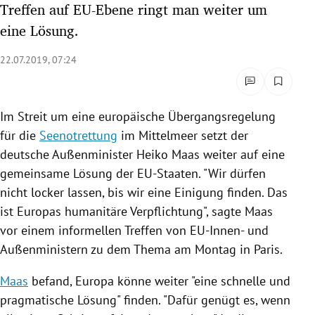
Treffen auf EU-Ebene ringt man weiter um
rreich Untermenü
eine Lösung.
rt Untermenü
22.07.2019, 07:24
schaft Untermenü
Im Streit um eine europäische
Übergangsregelung
s Untermenü
für die
Seenotrettung
im
Mittelmeer
setzt der
zeit Untermenü
deutsche Außenminister
Heiko Maas
weiter auf eine
gemeinsame Lösung der EU-Staaten. "Wir dürfen
undheit Untermenü
nicht locker lassen, bis wir eine Einigung finden. Das
ist
Europas
humanitäre Verpflichtung", sagte
Maas
tur Untermenü
vor einem informellen Treffen von EU-Innen- und
Außenministern zu dem Thema am Montag in
Paris
.
nung Untermenü
Maas
befand,
Europa
könne weiter "eine schnelle und
lität Untermenü
pragmatische Lösung" finden. "Dafür genügt es, wenn