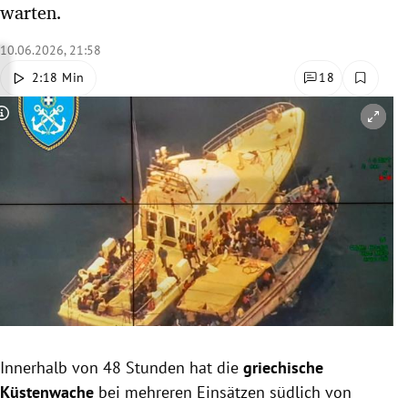
warten.
rreich Untermenü
10.06.2026, 21:58
rt Untermenü
2:18 Min
18
schaft Untermenü
Copyright-Hinweis öffnen/schließen
s Untermenü
zeit Untermenü
undheit Untermenü
tur Untermenü
nung Untermenü
Innerhalb von 48 Stunden hat die
griechische
lität Untermenü
Küstenwache
bei mehreren Einsätzen südlich von