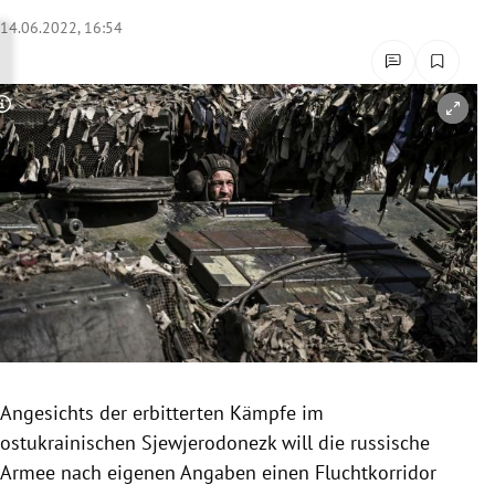
rreich Untermenü
14.06.2022, 16:54
rt Untermenü
Copyright-Hinweis öffnen/schließen
schaft Untermenü
s Untermenü
zeit Untermenü
undheit Untermenü
tur Untermenü
nung Untermenü
Angesichts der erbitterten Kämpfe im
ostukrainischen Sjewjerodonezk will die russische
lität Untermenü
Armee nach eigenen Angaben einen Fluchtkorridor