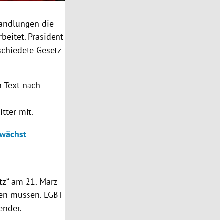
Handlungen die
beitet. Präsident
schiedete Gesetz
 Text nach
tter mit.
 wächst
tz“ am 21. März
nen müssen. LGBT
ender.