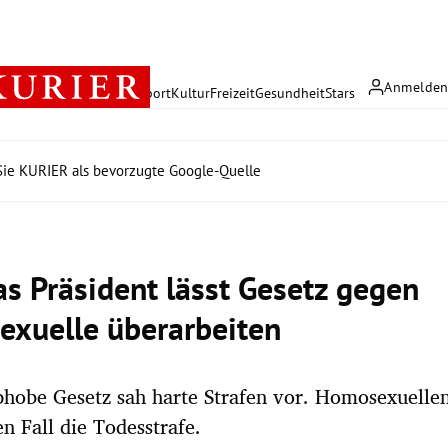
Anmelde
rreich
Politik
Wirtschaft
Sport
Kultur
Freizeit
Gesundheit
Stars
ie KURIER als bevorzugte Google-Quelle
s Präsident lässt Gesetz gegen
xuelle überarbeiten
hobe Gesetz sah harte Strafen vor. Homosexuelle
n Fall die Todesstrafe.