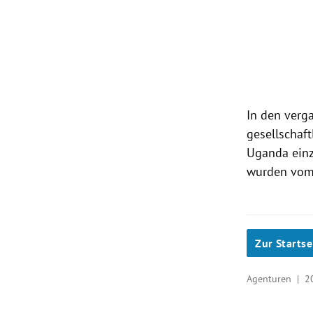
In den verg
gesellschaf
Uganda einz
wurden vom 
Zur Startse
Agenturen |
2