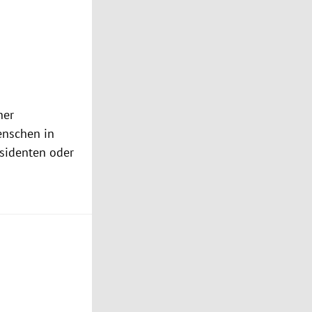
ner
enschen in
äsidenten oder