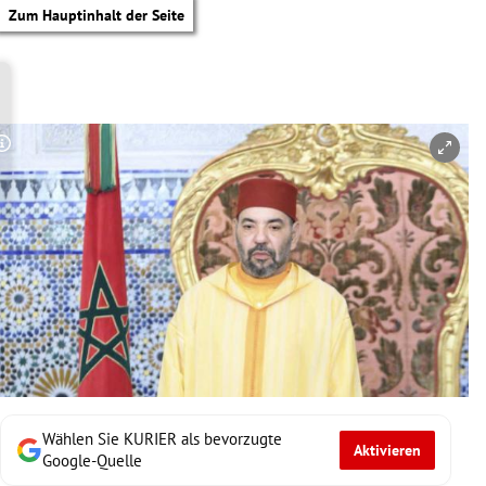
Zum Hauptinhalt der Seite
Copyright-Hinweis öffnen/schließen
Wählen Sie KURIER als bevorzugte
Aktivieren
tik Untermenü
Google-Quelle