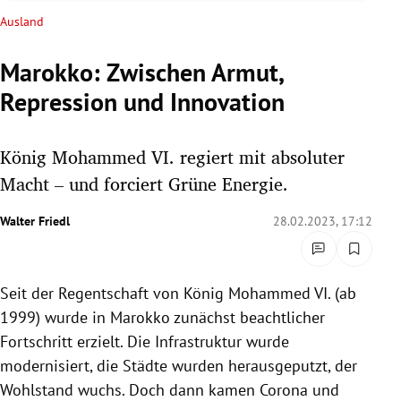
rreich Untermenü
Ausland
rt Untermenü
Marokko: Zwischen Armut,
Repression und Innovation
schaft Untermenü
s Untermenü
König Mohammed VI. regiert mit absoluter
Macht – und forciert Grüne Energie.
zeit Untermenü
Walter Friedl
28.02.2023, 17:12
undheit Untermenü
tur Untermenü
Seit der Regentschaft von König Mohammed VI. (ab
1999) wurde in Marokko zunächst beachtlicher
nung Untermenü
Fortschritt erzielt. Die Infrastruktur wurde
lität Untermenü
modernisiert, die Städte wurden herausgeputzt, der
Wohlstand wuchs. Doch dann kamen Corona und