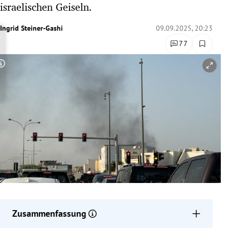
israelischen Geiseln.
rreich Untermenü
Ingrid Steiner-Gashi
09.09.2025, 20:23
rt Untermenü
77
schaft Untermenü
Copyright-Hinweis öffnen/schließen
s Untermenü
zeit Untermenü
undheit Untermenü
tur Untermenü
nung Untermenü
lität Untermenü
Zusammenfassung