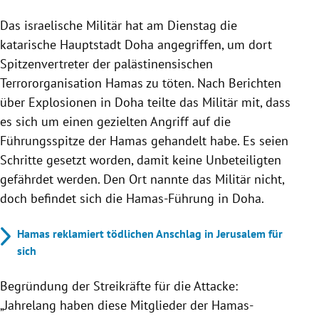
Israel greift gezielt Hamas-Führung in Doha, Katar,
Das israelische Militär hat am Dienstag die
an und meldet Explosionen.
Das Militär betont, die Hamas-Spitze sei für das
katarische Hauptstadt Doha angegriffen, um dort
Massaker vom 7. Oktober und den Krieg gegen
Spitzenvertreter der palästinensischen
Israel verantwortlich.
Terrororganisation Hamas zu töten. Nach Berichten
Der Angriff gefährdet laut Beobachtern die
über Explosionen in Doha teilte das Militär mit, dass
Vermittlungsbemühungen Katars zur Freilassung
es sich um einen gezielten Angriff auf die
israelischer Geiseln.
Führungsspitze der Hamas gehandelt habe. Es seien
Schritte gesetzt worden, damit keine Unbeteiligten
gefährdet werden. Den Ort nannte das Militär nicht,
doch befindet sich die Hamas-Führung in Doha.
Hamas reklamiert tödlichen Anschlag in Jerusalem für
sich
Begründung der Streikräfte für die Attacke:
„Jahrelang haben diese Mitglieder der Hamas-