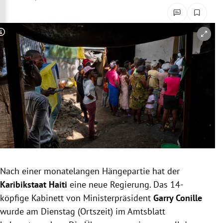
rreich Untermenü
rt Untermenü
Copyright-Hinweis öffnen/schließen
schaft Untermenü
s Untermenü
zeit Untermenü
undheit Untermenü
tur Untermenü
Nach einer monatelangen Hängepartie hat der
nung Untermenü
Karibikstaat Haiti
eine neue Regierung. Das 14-
köpfige Kabinett von Ministerpräsident
Garry Conille
lität Untermenü
wurde am Dienstag (Ortszeit) im Amtsblatt