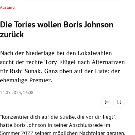
rreich Untermenü
Ausland
rt Untermenü
Die Tories wollen Boris Johnson
zurück
schaft Untermenü
s Untermenü
Nach der Niederlage bei den Lokalwahlen
sucht der rechte Tory-Flügel nach Alternativen
zeit Untermenü
für Rishi Sunak. Ganz oben auf der Liste: der
ehemalige Premier.
undheit Untermenü
14.05.2023, 16:08
tur Untermenü
nung Untermenü
"Konzentrier dich auf die Straße, die vor dir liegt",
lität Untermenü
hatte Boris Johnson in seiner Abschlussrede im
Sommer 2022 seinem möglichen Nachfolger geraten.