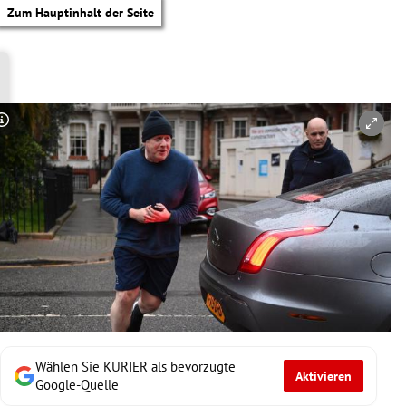
Zum Hauptinhalt der Seite
Copyright-Hinweis öffnen/schließen
Wählen Sie KURIER als bevorzugte
Aktivieren
tik Untermenü
Google-Quelle