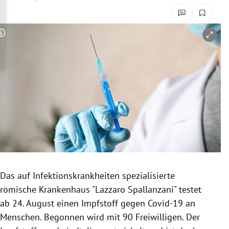
rreich Untermenü
rt Untermenü
Copyright-Hinweis öffnen/schließen
schaft Untermenü
s Untermenü
zeit Untermenü
undheit Untermenü
tur Untermenü
Das auf Infektionskrankheiten spezialisierte
nung Untermenü
römische Krankenhaus "Lazzaro Spallanzani" testet
ab 24. August einen Impfstoff gegen Covid-19 an
lität Untermenü
Menschen. Begonnen wird mit 90 Freiwilligen. Der