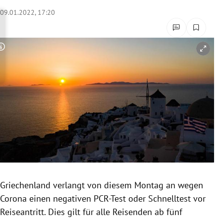
rreich Untermenü
09.01.2022, 17:20
rt Untermenü
Copyright-Hinweis öffnen/schließen
schaft Untermenü
s Untermenü
zeit Untermenü
undheit Untermenü
tur Untermenü
nung Untermenü
Griechenland verlangt von diesem Montag an wegen
Corona einen negativen PCR-Test oder Schnelltest vor
lität Untermenü
Reiseantritt. Dies gilt für alle Reisenden ab fünf