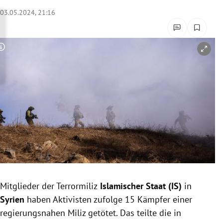
rreich Untermenü
03.05.2024, 21:16
rt Untermenü
Copyright-Hinweis öffnen/schließen
schaft Untermenü
s Untermenü
zeit Untermenü
undheit Untermenü
tur Untermenü
nung Untermenü
Mitglieder der Terrormiliz
Islamischer Staat (IS)
in
Syrien
haben Aktivisten zufolge 15 Kämpfer einer
lität Untermenü
regierungsnahen Miliz getötet. Das teilte die in