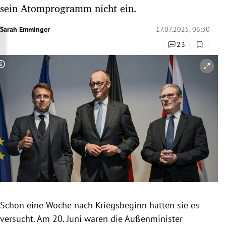
sein Atomprogramm nicht ein.
rreich Untermenü
Sarah Emminger
17.07.2025, 06:30
rt Untermenü
23
schaft Untermenü
Copyright-Hinweis öffnen/schließen
s Untermenü
zeit Untermenü
undheit Untermenü
tur Untermenü
nung Untermenü
lität Untermenü
Schon eine Woche nach Kriegsbeginn hatten sie es
versucht. Am 20. Juni waren die Außenminister