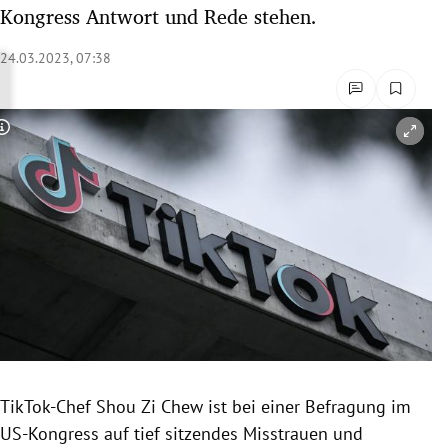
Kongress Antwort und Rede stehen.
rreich Untermenü
24.03.2023, 07:38
rt Untermenü
schaft Untermenü
Copyright-Hinweis öffnen/schließen
s Untermenü
zeit Untermenü
undheit Untermenü
tur Untermenü
nung Untermenü
lität Untermenü
TikTok-Chef Shou Zi Chew ist bei einer Befragung im
US-Kongress auf tief sitzendes Misstrauen und