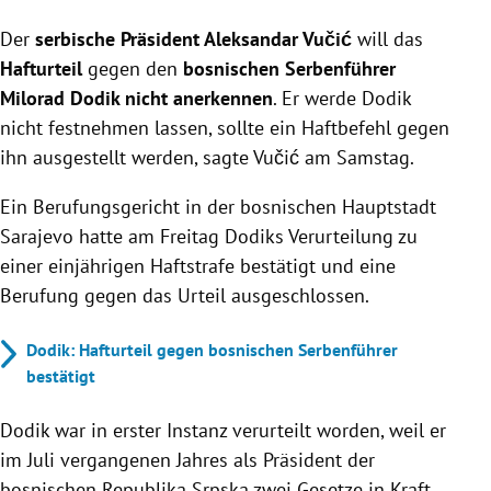
Serbiens Präsident Vučić erkennt das Hafturteil
Der
serbische Präsident Aleksandar Vučić
gegen den bosnischen Serbenführer Dodik nicht an
will das
und will ihn nicht ausliefern.
Hafturteil
gegen den
bosnischen Serbenführer
Dodik wurde wegen der Missachtung von
Milorad Dodik nicht anerkennen
. Er werde Dodik
Entscheidungen des Hohen UNO-Repräsentanten
nicht festnehmen lassen, sollte ein Haftbefehl gegen
zu einer einjährigen Haftstrafe und sechs Jahren
ihn ausgestellt werden, sagte Vučić am Samstag.
Politikverbot verurteilt.
Das Urteil sorgt laut Vučić und Dodik für
Ein Berufungsgericht in der bosnischen Hauptstadt
Destabilisierung in der Region und wird von Dodik
Sarajevo hatte am Freitag Dodiks Verurteilung zu
als politisch motiviert bezeichnet.
einer einjährigen Haftstrafe bestätigt und eine
Berufung gegen das Urteil ausgeschlossen.
Dodik: Hafturteil gegen bosnischen Serbenführer
bestätigt
Dodik war in erster Instanz verurteilt worden, weil er
im Juli vergangenen Jahres als Präsident der
bosnischen Republika Srpska zwei Gesetze in Kraft