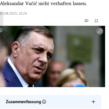
Aleksandar Vučić nicht verhaften lassen.
rreich Untermenü
03.08.2025, 10:24
rt Untermenü
schaft Untermenü
Copyright-Hinweis öffnen/schließen
s Untermenü
zeit Untermenü
undheit Untermenü
tur Untermenü
nung Untermenü
lität Untermenü
Zusammenfassung