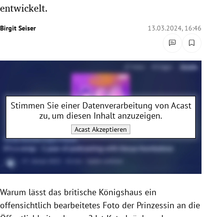
entwickelt.
rreich Untermenü
Birgit Seiser
13.03.2024, 16:46
rt Untermenü
schaft Untermenü
s Untermenü
zeit Untermenü
Stimmen Sie einer Datenverarbeitung von
Acast
zu, um diesen Inhalt anzuzeigen.
undheit Untermenü
Acast
Akzeptieren
tur Untermenü
nung Untermenü
Warum lässt das britische Königshaus ein
lität Untermenü
offensichtlich bearbeitetes Foto der Prinzessin an die