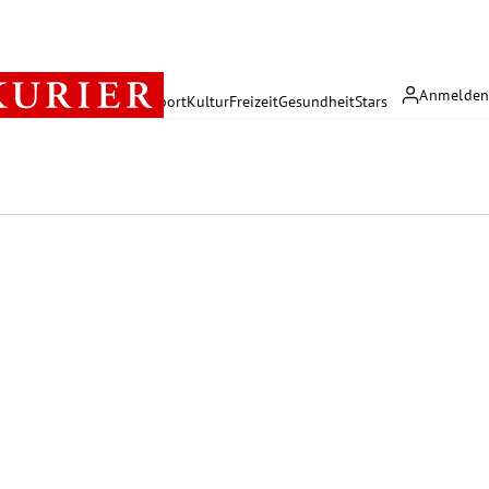
Anmelde
rreich
Politik
Wirtschaft
Sport
Kultur
Freizeit
Gesundheit
Stars