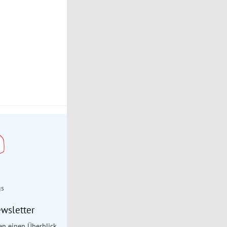
gs
wsletter
en einen Überblick