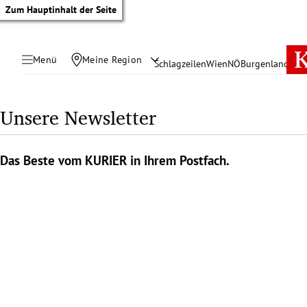
Zum Hauptinhalt der Seite
Menü
Meine Region
Schlagzeilen
Wien
NÖ
Burgenland
Öste
Unsere Newsletter
Das Beste vom KURIER in Ihrem Postfach.
tik Untermenü
rreich Untermenü