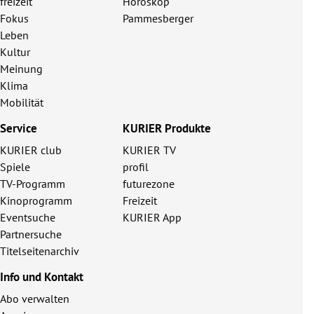
freizeit
Horoskop
Fokus
Pammesberger
Leben
Kultur
Meinung
Klima
Mobilität
Service
KURIER Produkte
KURIER club
KURIER TV
Spiele
profil
TV-Programm
futurezone
Kinoprogramm
Freizeit
Eventsuche
KURIER App
Partnersuche
Titelseitenarchiv
Info und Kontakt
Abo verwalten