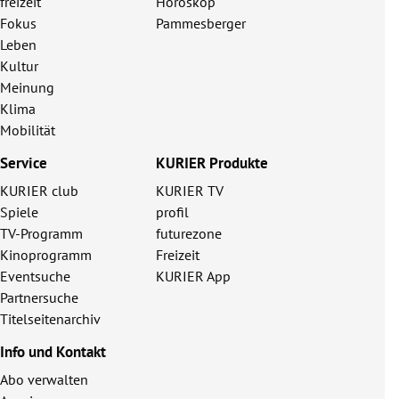
freizeit
Horoskop
Fokus
Pammesberger
Leben
Kultur
Meinung
Klima
Mobilität
Service
KURIER Produkte
KURIER club
KURIER TV
Spiele
profil
TV-Programm
futurezone
Kinoprogramm
Freizeit
Eventsuche
KURIER App
Partnersuche
Titelseitenarchiv
Info und Kontakt
Abo verwalten