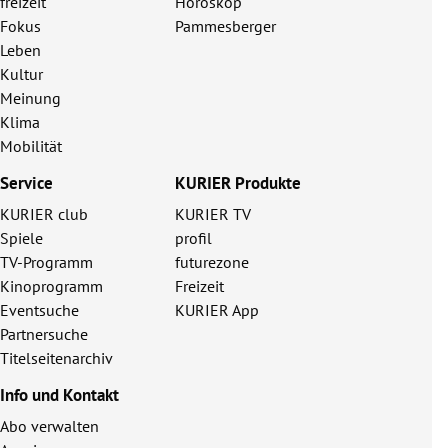
freizeit
Horoskop
Fokus
Pammesberger
Leben
Kultur
Meinung
Klima
Mobilität
Service
KURIER Produkte
KURIER club
KURIER TV
Spiele
profil
TV-Programm
futurezone
Kinoprogramm
Freizeit
Eventsuche
KURIER App
Partnersuche
Titelseitenarchiv
Info und Kontakt
Abo verwalten