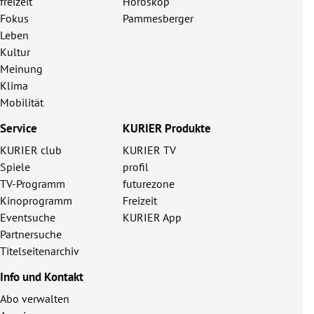
freizeit
Horoskop
Fokus
Pammesberger
Leben
Kultur
Meinung
Klima
Mobilität
Service
KURIER Produkte
KURIER club
KURIER TV
Spiele
profil
TV-Programm
futurezone
Kinoprogramm
Freizeit
Eventsuche
KURIER App
Partnersuche
Titelseitenarchiv
Info und Kontakt
Abo verwalten