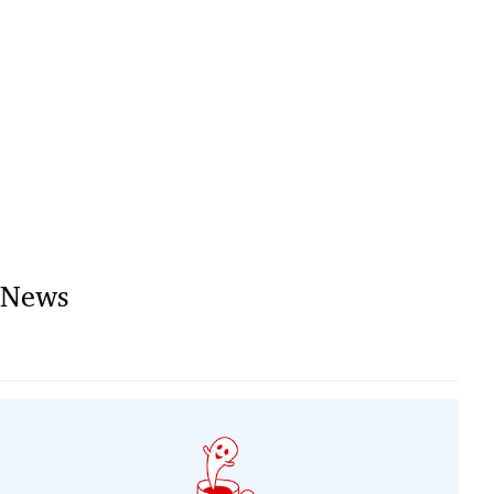
rreich Untermenü
rt Untermenü
schaft Untermenü
s Untermenü
zeit Untermenü
News
undheit Untermenü
tur Untermenü
nung Untermenü
lität Untermenü