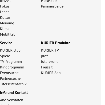
freizeit
Horoskop
Fokus
Pammesberger
Leben
Kultur
Meinung
Klima
Mobilität
Service
KURIER Produkte
KURIER club
KURIER TV
Spiele
profil
TV-Programm
futurezone
Kinoprogramm
Freizeit
Eventsuche
KURIER App
Partnersuche
Titelseitenarchiv
Info und Kontakt
Abo verwalten