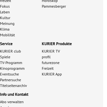
freizeit
Horoskop
Fokus
Pammesberger
Leben
Kultur
Meinung
Klima
Mobilität
Service
KURIER Produkte
KURIER club
KURIER TV
Spiele
profil
TV-Programm
futurezone
Kinoprogramm
Freizeit
Eventsuche
KURIER App
Partnersuche
Titelseitenarchiv
Info und Kontakt
Abo verwalten