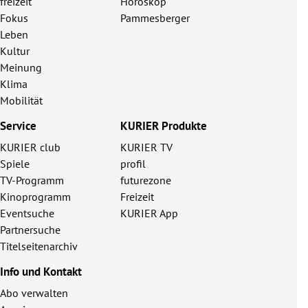
freizeit
Horoskop
Fokus
Pammesberger
Leben
Kultur
Meinung
Klima
Mobilität
Service
KURIER Produkte
KURIER club
KURIER TV
Spiele
profil
TV-Programm
futurezone
Kinoprogramm
Freizeit
Eventsuche
KURIER App
Partnersuche
Titelseitenarchiv
Info und Kontakt
Abo verwalten