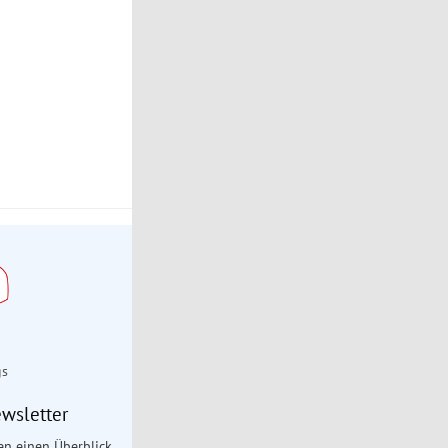
gs
wsletter
en einen Überblick