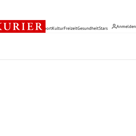
Anmelde
rreich
Politik
Wirtschaft
Sport
Kultur
Freizeit
Gesundheit
Stars