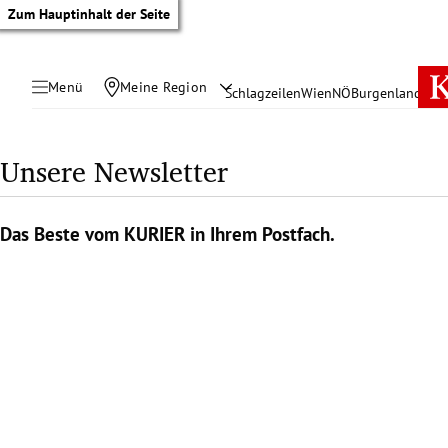
Zum Hauptinhalt der Seite
Menü
Meine Region
Schlagzeilen
Wien
NÖ
Burgenland
Öste
Unsere Newsletter
Das Beste vom KURIER in Ihrem Postfach.
tik Untermenü
rreich Untermenü