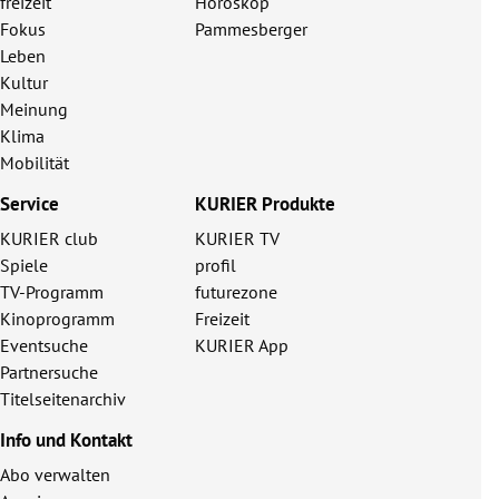
freizeit
Horoskop
Fokus
Pammesberger
Leben
Kultur
Meinung
Klima
Mobilität
Service
KURIER Produkte
KURIER club
KURIER TV
Spiele
profil
TV-Programm
futurezone
Kinoprogramm
Freizeit
Eventsuche
KURIER App
Partnersuche
Titelseitenarchiv
Info und Kontakt
Abo verwalten