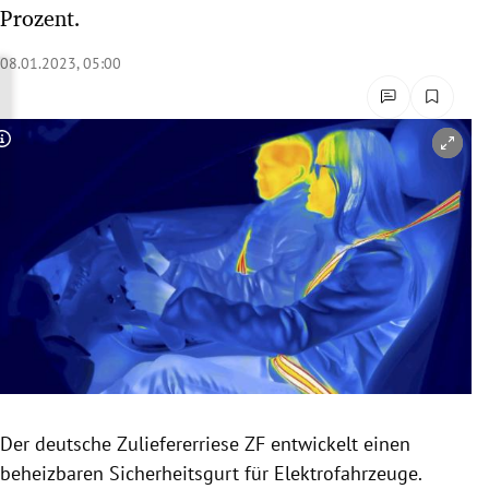
Prozent.
rreich Untermenü
08.01.2023, 05:00
rt Untermenü
schaft Untermenü
Copyright-Hinweis öffnen/schließen
s Untermenü
zeit Untermenü
undheit Untermenü
tur Untermenü
nung Untermenü
lität Untermenü
Der deutsche Zuliefererriese ZF entwickelt einen
beheizbaren Sicherheitsgurt für Elektrofahrzeuge.