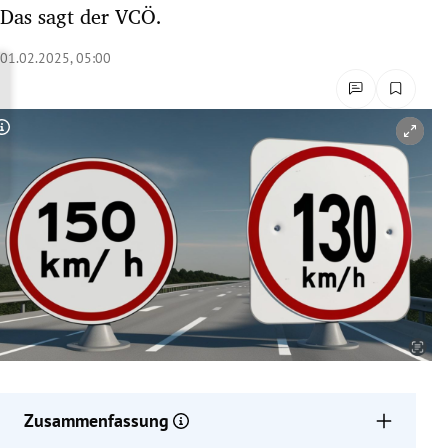
Das sagt der VCÖ.
rreich Untermenü
01.02.2025, 05:00
rt Untermenü
schaft Untermenü
Copyright-Hinweis öffnen/schließen
s Untermenü
zeit Untermenü
undheit Untermenü
tur Untermenü
nung Untermenü
lität Untermenü
Zusammenfassung