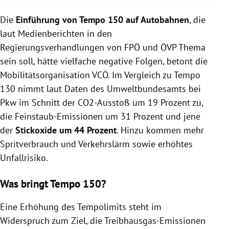
Einführung von Tempo 150 auf Autobahnen könnte
Die
Einführung von Tempo 150 auf Autobahnen
CO2-Ausstoß um 19% und Unfallrisiko erhöhen, so
, die
der VCÖ.
laut Medienberichten in den
Höheres Tempolimit widerspricht Zielen der
Regierungsverhandlungen von FPÖ und ÖVP Thema
Treibhausgasreduktion und verschlechtert
sein soll, hätte vielfache negative Folgen, betont die
Verkehrsfluss.
Mobilitätsorganisation VCÖ. Im Vergleich zu Tempo
Der ADAC plädiert für wissenschaftliche
130 nimmt laut Daten des Umweltbundesamts bei
Untersuchungen zu Tempolimits, betont jedoch
Pkw im Schnitt der CO2-Ausstoß um 19 Prozent zu,
Autobahnen als sicherste Straßen.
die Feinstaub-Emissionen um 31 Prozent und jene
der
Stickoxide um 44 Prozent
. Hinzu kommen mehr
Spritverbrauch und Verkehrslärm sowie erhöhtes
Unfallrisiko.
Was bringt Tempo 150?
Eine Erhöhung des Tempolimits steht im
Widerspruch zum Ziel, die Treibhausgas-Emissionen