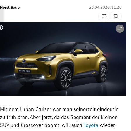
rreich Untermenü
Horst Bauer
23.04.2020, 11:20
rt Untermenü
Copyright-Hinweis öffnen/schließen
schaft Untermenü
s Untermenü
zeit Untermenü
undheit Untermenü
tur Untermenü
nung Untermenü
Mit dem Urban Cruiser war man seinerzeit eindeutig
zu früh dran. Aber jetzt, da das Segment der kleinen
lität Untermenü
SUV und Crossover boomt, will auch
Toyota
wieder