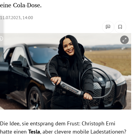
eine Cola-Dose.
rreich Untermenü
11.07.2023, 14:00
rt Untermenü
schaft Untermenü
Copyright-Hinweis öffnen/schließen
s Untermenü
zeit Untermenü
undheit Untermenü
tur Untermenü
nung Untermenü
lität Untermenü
Die Idee, sie entsprang dem Frust: Christoph Erni
hatte einen
Tesla
, aber clevere mobile Ladestationen?