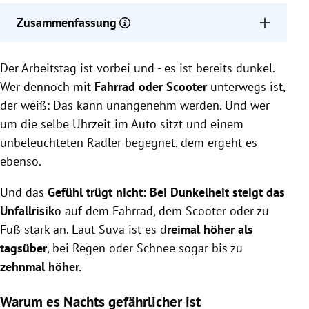
Zusammenfassung
Bei Dunkelheit ist das Unfallrisiko für Radfahrer,
Der Arbeitstag ist vorbei und - es ist bereits dunkel.
Scooter-Fahrer und Fußgänger laut Suva dreimal
höher, bei Regen oder Schnee sogar bis zu zehnmal
Wer dennoch mit
Fahrrad oder Scooter
unterwegs ist,
höher als tagsüber.
der weiß: Das kann unangenehm werden. Und wer
Helle, reflektierende Kleidung und funktionierende
um die selbe Uhrzeit im Auto sitzt und einem
Beleuchtung erhöhen die Sichtbarkeit deutlich und
unbeleuchteten Radler begegnet, dem ergeht es
können entscheidende Sekunden für die Reaktion
ebenso.
von Autofahrern bringen.
Diese Maßnahmen sind nicht nur nachts, sondern
Und das
Gefühl trügt nicht: Bei Dunkelheit steigt das
auch tagsüber bei schlechten Sichtverhältnissen
Unfallrisik
o auf dem Fahrrad, dem Scooter oder zu
wie Nebel, Regen oder Schnee wichtig.
Fuß stark an. Laut Suva ist es d
reimal höher als
tagsüber
, bei Regen oder Schnee sogar bis zu
zehnmal höher.
Warum es Nachts gefährlicher ist