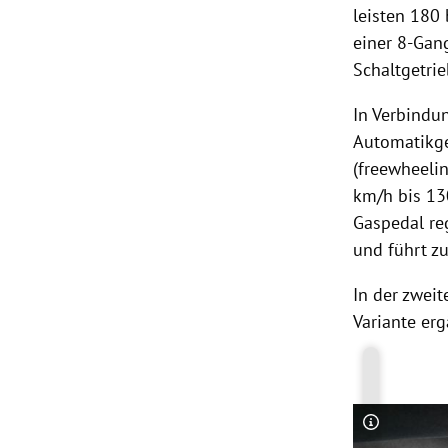
leisten 180
einer 8-Gan
Schaltgetrie
In Verbindu
Automatikge
(freewheeli
km/h bis 13
Gaspedal reg
und führt z
In der zwei
Variante erg
Copyright-