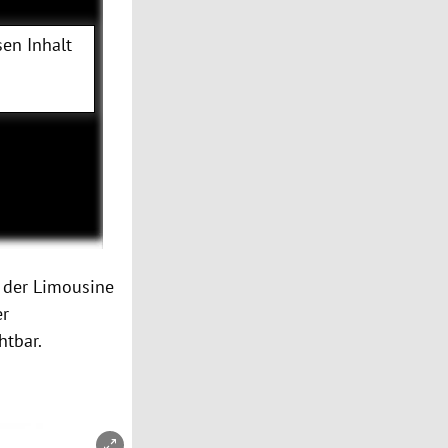
en Inhalt
n der
Limousine
er
htbar.