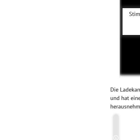
Stim
Die Ladekant
und hat ein
herausnehmb