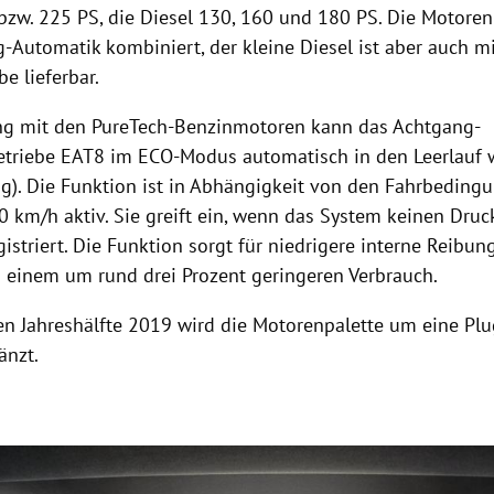
 bzw. 225 PS, die Diesel 130, 160 und 180 PS. Die Motore
g-Automatik kombiniert, der kleine Diesel ist aber auch 
be lieferbar.
ng mit den PureTech-Benzinmotoren kann das Achtgang-
triebe EAT8 im ECO-Modus automatisch in den Leerlauf 
ng). Die Funktion ist in Abhängigkeit von den Fahrbedin
0 km/h aktiv. Sie greift ein, wenn das System keinen Dru
istriert. Die Funktion sorgt für niedrigere interne Reibu
u einem um rund drei Prozent geringeren Verbrauch.
ten Jahreshälfte 2019 wird die Motorenpalette um eine Plu
änzt.
Hinweis öffnen/schließen