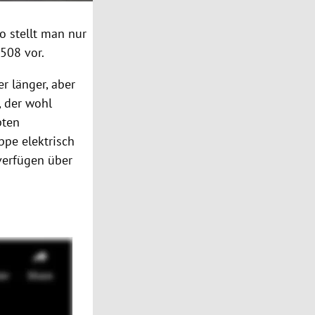
So stellt man nur
508 vor.
r länger, aber
, der wohl
pten
ppe elektrisch
verfügen über