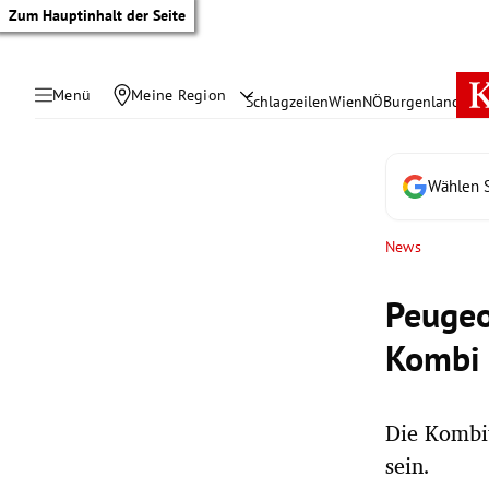
Zum Hauptinhalt der Seite
Menü
Meine Region
Schlagzeilen
Wien
NÖ
Burgenland
Öste
Wählen S
News
Peugeo
Kombi
Die Kombi
tik Untermenü
sein.
rreich Untermenü