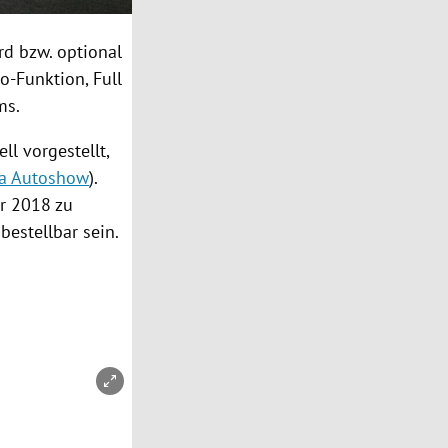
rd bzw. optional
o-Funktion, Full
ms.
ll vorgestellt,
a Autoshow
).
er 2018 zu
estellbar sein.