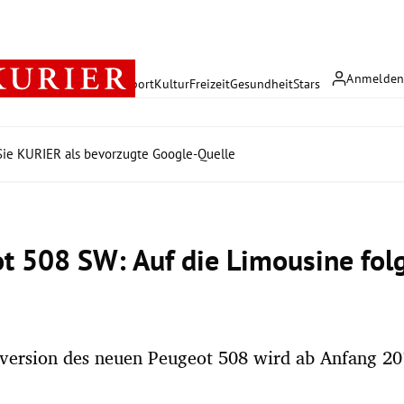
Anmelde
rreich
Politik
Wirtschaft
Sport
Kultur
Freizeit
Gesundheit
Stars
ie KURIER als bevorzugte Google-Quelle
t 508 SW: Auf die Limousine folg
version des neuen Peugeot 508 wird ab Anfang 20