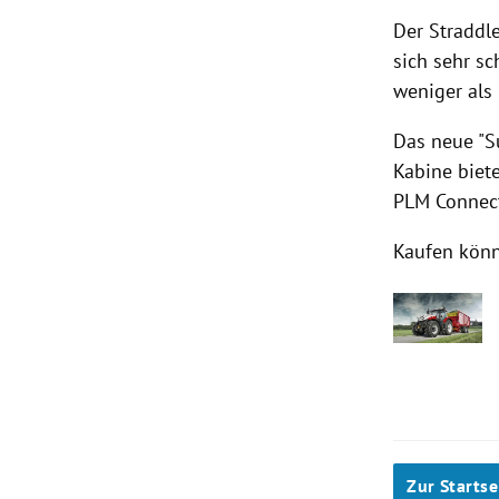
Der Straddle
sich sehr sc
weniger als
Das neue "S
Kabine biet
PLM Connect
Kaufen könn
Zur Startse