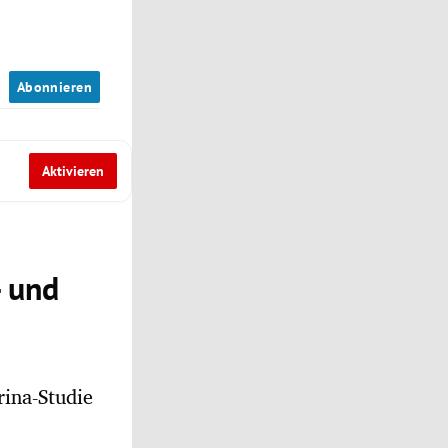
n
Abonnieren
Aktivieren
- und
rina-Studie