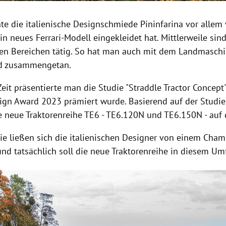
te die italienische Designschmiede Pininfarina vor allem 
 neues Ferrari-Modell eingekleidet hat. Mittlerweile sind 
en Bereichen tätig. So hat man auch mit dem Landmaschi
d zusammengetan.
Zeit präsentierte man die Studie "Straddle Tractor Concept
gn Award 2023 prämiert wurde. Basierend auf der Studi
e neue Traktorenreihe TE6 - TE6.120N und TE6.150N - auf 
die ließen sich die italienischen Designer von einem Cha
und tatsächlich soll die neue Traktorenreihe in diesem Umf
Hinweis öffnen/schließen