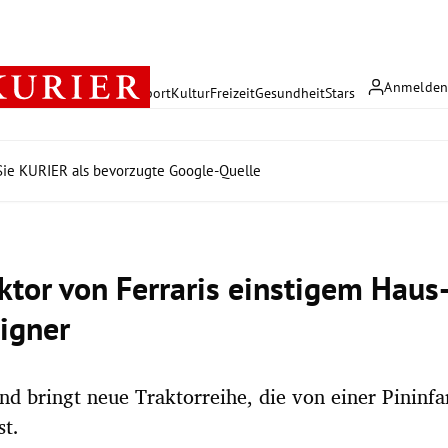
Anmelde
rreich
Politik
Wirtschaft
Sport
Kultur
Freizeit
Gesundheit
Stars
ie KURIER als bevorzugte Google-Quelle
aktor von Ferraris einstigem Haus
igner
d bringt neue Traktorreihe, die von einer Pininfa
st.