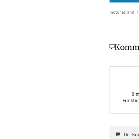
motor.at, and 
Komm