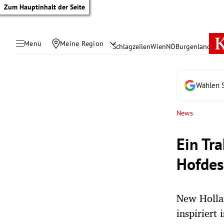
Zum Hauptinhalt der Seite
Menü
Meine Region
Schlagzeilen
Wien
NÖ
Burgenland
Öste
Wählen S
News
Ein Tr
Hofdes
New Hollan
tik Untermenü
inspiriert i
rreich Untermenü