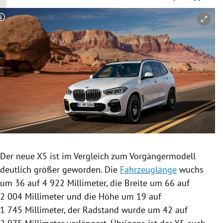
rreich Untermenü
Copyright-Hinweis öffnen/schließen
rt Untermenü
schaft Untermenü
s Untermenü
zeit Untermenü
undheit Untermenü
tur Untermenü
Der neue X5 ist im Vergleich zum
Vorgängermodell
deutlich größer geworden. Die
Fahrzeuglänge
wuchs
nung Untermenü
um 36 auf 4 922 Millimeter, die Breite um 66 auf
2 004 Millimeter und die Höhe um 19 auf
lität Untermenü
1 745 Millimeter, der Radstand wurde um 42 auf