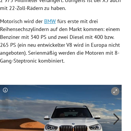
2 975 Millimeter verlängert. Übrigens ist der X5 auch
mit 22-Zoll-Rädern zu haben.
Motorisch wird der
BMW
fürs erste mit drei
Reihensechszylindern auf den Markt kommen: einem
Benziner mit 340 PS und zwei Diesel mit 400 bzw.
265 PS (ein neu entwickelter V8 wird in
Europa
nicht
angeboten). Serienmäßig werden die Motoren mit 8-
Gang-Steptronic kombiniert.
Copyright-Hinweis öffnen/schließen
Co