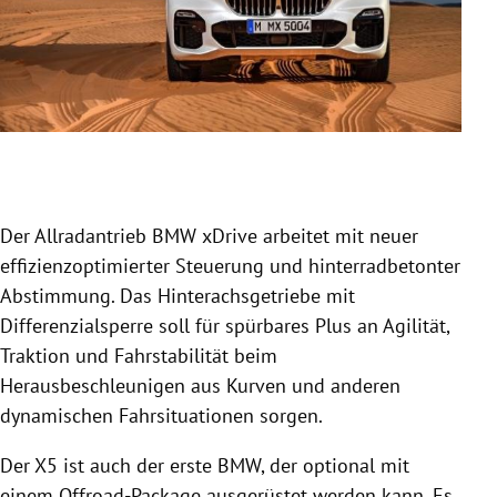
Slide 1 von 5
Der Allradantrieb
BMW
xDrive arbeitet mit neuer
effizienzoptimierter Steuerung und hinterradbetonter
Abstimmung. Das Hinterachsgetriebe mit
Differenzialsperre soll für spürbares Plus an Agilität,
Traktion und Fahrstabilität beim
Herausbeschleunigen aus Kurven und anderen
dynamischen Fahrsituationen sorgen.
Der X5 ist auch der erste
BMW
, der optional mit
einem Offroad-Package ausgerüstet werden kann. Es