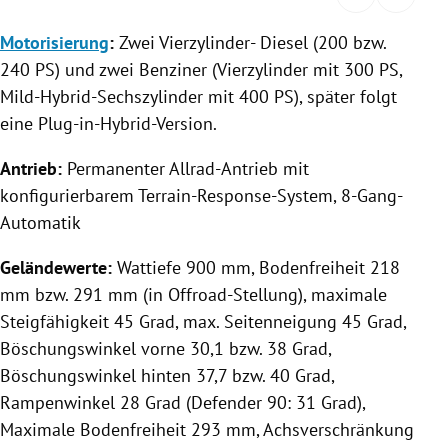
rreich Untermenü
Motorisierung
:
Zwei Vierzylinder- Diesel (200 bzw.
240 PS) und zwei
Benziner
(
Vierzylinder
mit 300 PS,
rt Untermenü
Mild-Hybrid-Sechszylinder mit 400 PS), später folgt
schaft Untermenü
eine Plug-in-Hybrid-Version.
s Untermenü
Antrieb:
Permanenter Allrad-Antrieb mit
konfigurierbarem Terrain-Response-System, 8-Gang-
zeit Untermenü
Automatik
undheit Untermenü
Geländewerte:
Wattiefe 900 mm, Bodenfreiheit 218
mm bzw. 291 mm (in Offroad-Stellung), maximale
tur Untermenü
Steigfähigkeit 45 Grad, max. Seitenneigung 45 Grad,
Böschungswinkel vorne 30,1 bzw. 38 Grad,
nung Untermenü
Böschungswinkel hinten 37,7 bzw. 40 Grad,
Rampenwinkel 28 Grad (Defender 90: 31 Grad),
lität Untermenü
Maximale Bodenfreiheit 293 mm, Achsverschränkung