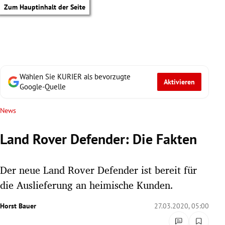
Zum Hauptinhalt der Seite
Wählen Sie KURIER als bevorzugte
Aktivieren
Google-Quelle
News
Land Rover Defender: Die Fakten
Der neue Land Rover Defender ist bereit für
die Auslieferung an heimische Kunden.
Horst Bauer
27.03.2020, 05:00
tik Untermenü