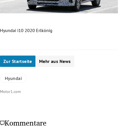
Hyundai i10 2020 Erlkönig
Hyun
Slide 1 von 20
Zur Startseite
Mehr aus News
Hyundai
Motor1.com
Kommentare