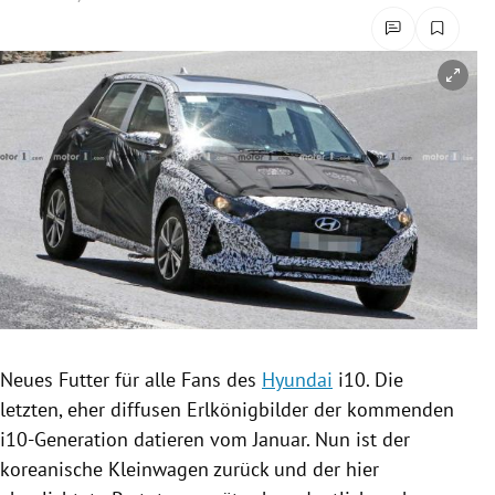
rreich Untermenü
rt Untermenü
schaft Untermenü
s Untermenü
zeit Untermenü
undheit Untermenü
tur Untermenü
Neues
Futter
für alle Fans des
Hyundai
i10. Die
nung Untermenü
letzten, eher diffusen
Erlkönigbilder
der kommenden
i10-Generation datieren vom Januar. Nun ist der
lität Untermenü
koreanische Kleinwagen zurück und der hier