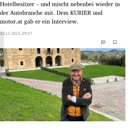
Hotelbesitzer – und mischt nebenbei wieder in
rreich Untermenü
der Autobranche mit. Dem KURIER und
motor.at gab er ein Interview.
rt Untermenü
10.11.2023, 09:17
schaft Untermenü
s Untermenü
Copyright-Hinweis öffnen/schließen
zeit Untermenü
undheit Untermenü
tur Untermenü
nung Untermenü
lität Untermenü