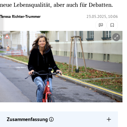
neue Lebensqualität, aber auch für Debatten.
rreich Untermenü
Teresa Richter-Trummer
23.05.2025, 10:06
rt Untermenü
schaft Untermenü
Copyright-Hinweis öffnen/schließen
s Untermenü
zeit Untermenü
undheit Untermenü
tur Untermenü
nung Untermenü
lität Untermenü
Zusammenfassung