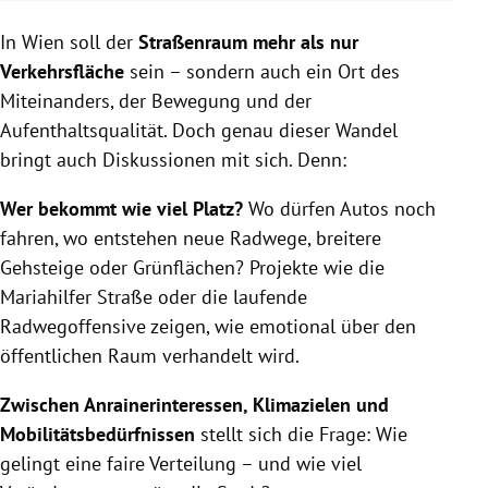
Wien fördert klimafreundliche Mobilität und plant
In Wien soll der
umfangreiche Begrünungsprojekte.
Straßenraum mehr als nur
Der PKW-Verkehr wird reduziert, während Radwege
Verkehrsfläche
sein – sondern auch ein Ort des
und öffentlicher Verkehr ausgebaut werden.
Miteinanders, der Bewegung und der
Erfahrungen zeigen, dass verkehrsberuhigte
Aufenthaltsqualität. Doch genau dieser Wandel
Bereiche wirtschaftliche Vorteile bieten.
bringt auch Diskussionen mit sich. Denn:
Wer bekommt wie viel Platz?
Wo dürfen Autos noch
fahren, wo entstehen neue Radwege, breitere
Gehsteige oder Grünflächen? Projekte wie die
Mariahilfer Straße oder die laufende
Radwegoffensive zeigen, wie emotional über den
öffentlichen Raum verhandelt wird.
Zwischen Anrainerinteressen, Klimazielen und
Mobilitätsbedürfnissen
stellt sich die Frage: Wie
gelingt eine faire Verteilung – und wie viel