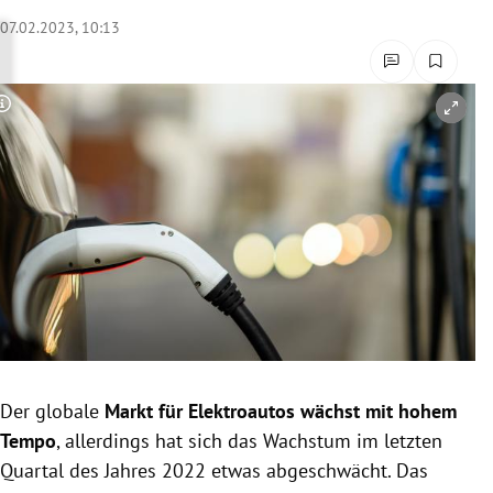
rreich Untermenü
07.02.2023, 10:13
rt Untermenü
Copyright-Hinweis öffnen/schließen
schaft Untermenü
s Untermenü
zeit Untermenü
undheit Untermenü
tur Untermenü
nung Untermenü
Der globale
Markt für Elektroautos wächst mit hohem
Tempo
, allerdings hat sich das Wachstum im letzten
lität Untermenü
Quartal des Jahres 2022 etwas abgeschwächt. Das