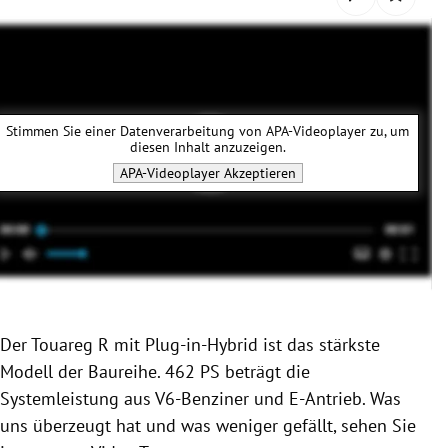
rreich Untermenü
rt Untermenü
schaft Untermenü
Stimmen Sie einer Datenverarbeitung von
APA-Videoplayer
zu, um
diesen Inhalt anzuzeigen.
s Untermenü
APA-Videoplayer
Akzeptieren
zeit Untermenü
undheit Untermenü
tur Untermenü
Der Touareg R mit Plug-in-Hybrid ist das stärkste
nung Untermenü
Modell der Baureihe. 462 PS beträgt die
Systemleistung aus V6-Benziner und E-Antrieb. Was
lität Untermenü
uns überzeugt hat und was weniger gefällt, sehen Sie