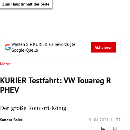
Zum Hauptinhalt der Seite
Wählen Sie KURIER als bevorzugte
Aktivieren
Google-Quelle
Motor
KURIER Testfahrt: VW Touareg R
PHEV
Der große Komfort-König
Sandra Baierl
01.04.2021, 11:37
tik Untermenü